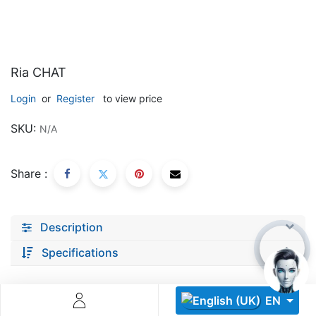
Ria CHAT
Login
or
Register
to view price
Descoperă RiA Ecosystem
SKU:
N/A
Platformă integrată pentru managementul flotei de roboți
Monitorizare în timp real și analiză date
Share :
Conectează roboți, software și servicii într-o singură
soluție
Scalabil de la 1 robot la zeci de unități
Description
Află mai mult
Discută cu RiA
Specifications
EN