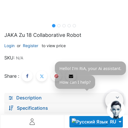
JAKA Zu 18 Collaborative Robot
Login
or
Register
to view price
Descoperă RiA Ecosystem
SKU:
N/A
Platformă integrată pentru managementul flotei de roboți
Monitorizare în timp real și analiză date
Hello! I'm RiA, your Ai assistant.
Conectează roboți, software și servicii într-o singură
Share :
soluție
How can I help?
Scalabil de la 1 robot la zeci de unități
Description
Află mai mult
Discută cu RiA
Specifications
RU