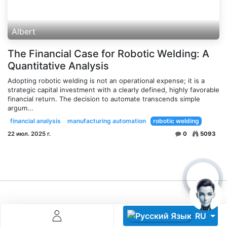
Albert
The Financial Case for Robotic Welding: A
Quantitative Analysis
Adopting robotic welding is not an operational expense; it is a
strategic capital investment with a clearly defined, highly favorable
Descoperă RiA Ecosystem
financial return. The decision to automate transcends simple
Platformă integrată pentru managementul flotei de roboți
argum...
Monitorizare în timp real și analiză date
financial analysis
manufacturing automation
robotic welding
Conectează roboți, software și servicii într-o singură
22 июл. 2025 г.
0
5093
soluție
Scalabil de la 1 robot la zeci de unități
Află mai mult
Discută cu RiA
RU