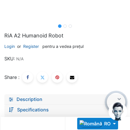
RiA A2 Humanoid Robot
Login
or
Register
pentru a vedea prețul
Descoperă RiA Ecosystem
SKU:
N/A
Platformă integrată pentru managementul flotei de roboți
Monitorizare în timp real și analiză date
Conectează roboți, software și servicii într-o singură
Share :
soluție
Scalabil de la 1 robot la zeci de unități
Description
Află mai mult
Discută cu RiA
Specifications
documents
RO