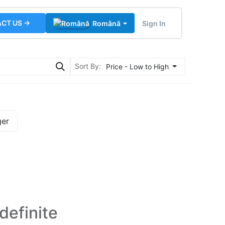
CT US →
Sign In
Română
Sort By:
Price - Low to High
ger
definite