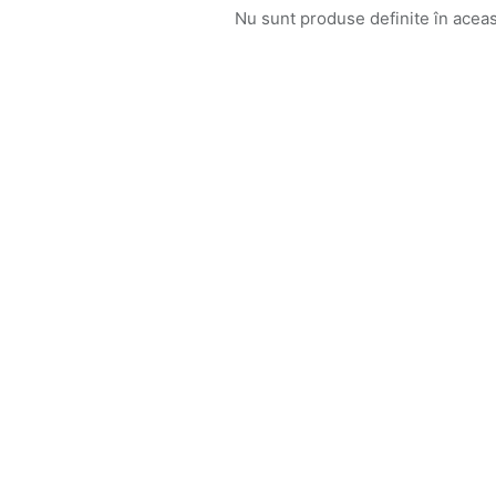
Nu sunt produse definite în aceas
Descoperă RiA Ecosystem
Platformă integrată pentru managementul
flotei de roboți
Monitorizare în timp real și analiză date
Conectează roboți, software și servicii într-
o singură soluție
Scalabil de la 1 robot la zeci de unități
Află mai mult
Discută cu RiA