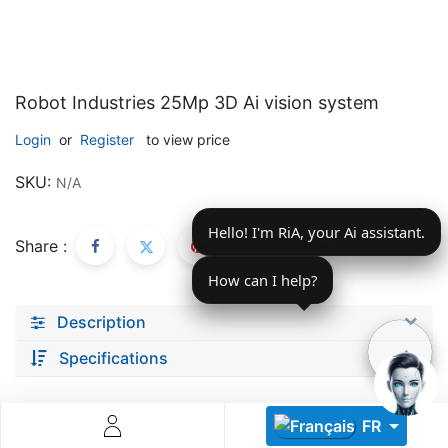
Robot Industries 25Mp 3D Ai vision system
Login
or
Register
to view price
Descoperă RiA Ecosystem
SKU:
N/A
Platformă integrată pentru managementul flotei de roboți
Hello! I'm RiA, your Ai assistant.
Monitorizare în timp real și analiză date
Share :
Conectează roboți, software și servicii într-o singură
soluție
How can I help?
Scalabil de la 1 robot la zeci de unități
Description
Află mai mult
Discută cu RiA
Specifications
FR