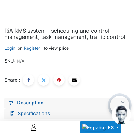
RiA RMS system - scheduling and control
management, task management, traffic control
Login
or
Register
to view price
Descoperă RiA Ecosystem
SKU:
N/A
Platformă integrată pentru managementul flotei de roboți
Monitorizare în timp real și analiză date
Conectează roboți, software și servicii într-o singură
Share :
soluție
Scalabil de la 1 robot la zeci de unități
Description
Află mai mult
Discută cu RiA
Specifications
ES