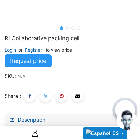
RI Collaborative packing cell
Login
or
Register
to view price
Descoperă RiA Ecosystem
Request price
Platformă integrată pentru managementul flotei de roboți
Monitorizare în timp real și analiză date
SKU:
N/A
Conectează roboți, software și servicii într-o singură
soluție
Scalabil de la 1 robot la zeci de unități
Share :
Află mai mult
Discută cu RiA
Description
Specifications
ES