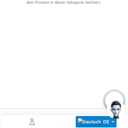
Kein Produkt in dieser Kategorie definiert.
Descoperă RiA Ecosystem
Platformă integrată pentru managementul flotei de roboți
Monitorizare în timp real și analiză date
Conectează roboți, software și servicii într-o singură
soluție
Scalabil de la 1 robot la zeci de unități
Află mai mult
Discută cu RiA
DE