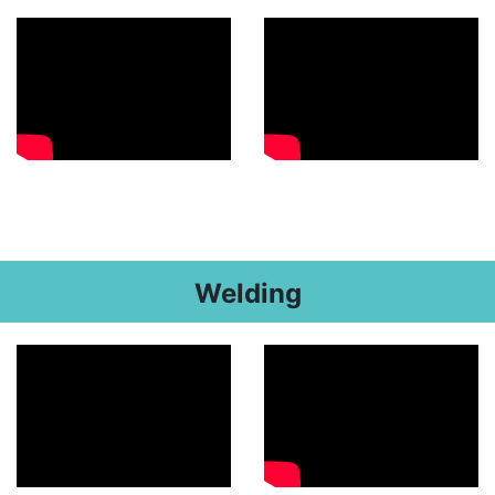
Descoperă RiA Ecosystem
Platformă integrată pentru managementul
flotei de roboți
Monitorizare în timp real și analiză date
Conectează roboți, software și servicii într-
o singură soluție
Scalabil de la 1 robot la zeci de unități
Află mai mult
Discută cu RiA
Welding