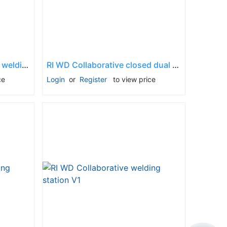
RI WD Collaborative trolley welding station
RI WD Collaborative closed dual welding station (hanging robot)
ce
Login
or
Register
to view price