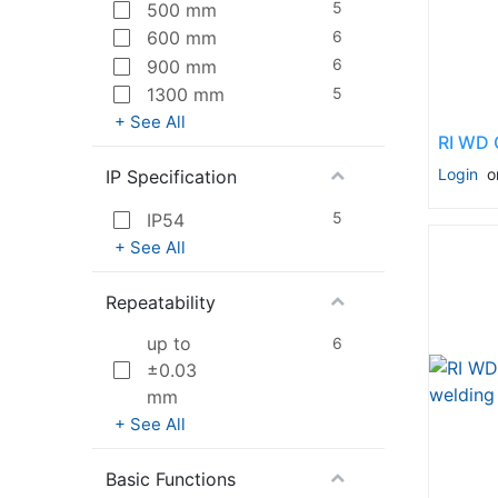
5
500 mm
6
600 mm
6
900 mm
5
1300 mm
+ See All
Login
o
IP Specification
5
IP54
+ See All
Repeatability
up to
6
±0.03
mm
+ See All
Basic Functions