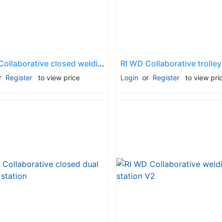
Descoperă RiA Ecosystem
Platformă integrată pentru managementul
flotei de roboți
RI WD Collaborative closed welding station
Monitorizare în timp real și analiză date
r
Register
to view price
Login
or
Register
to view pri
Conectează roboți, software și servicii într-
o singură soluție
Scalabil de la 1 robot la zeci de unități
Află mai mult
Discută cu RiA