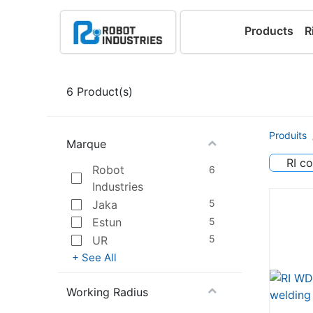
Products
R
6
Product(s)
Produits
Marque
RI co
Robot
6
Industries
5
Jaka
5
Estun
5
UR
+ See All
Working Radius