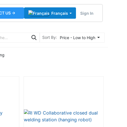
CT US →
Sign In
Français
Sort By:
Price - Low to High
ing